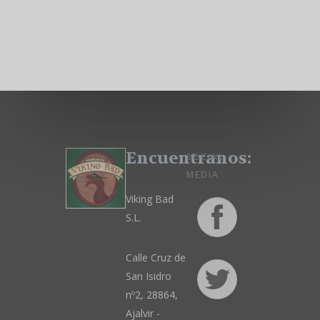
Encuentranos:
SOCIAL
MEDIA
Viking Bad
S.L.
Calle Cruz de
San Isidro
nº2, 28864,
Ajalvir -