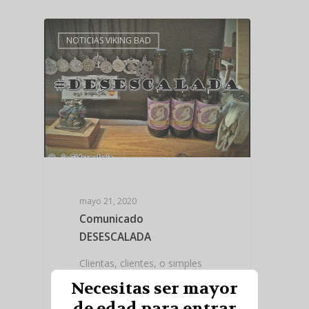
NOTICIAS VIKING BAD
mayo 21, 2020
Comunicado
DESESCALADA
Clientas, clientes, o simples
curiosos, hola a todos, Han
Necesitas ser mayor
pasado ya unas cuantas
de edad para entrar