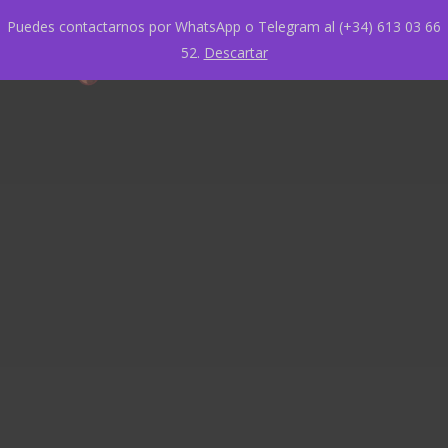
Puedes contactarnos por WhatsApp o Telegram al (+34) 613 03 66
52.
Descartar