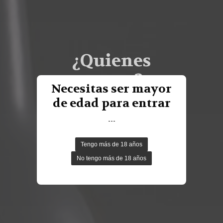
¿Quienes
somos?
Necesitas ser mayor
Tenemos el afán de recuperar esta
de edad para entrar
bebida histórica, adaptándola a los
---
gustos del siglo XXI
DESCUBRE