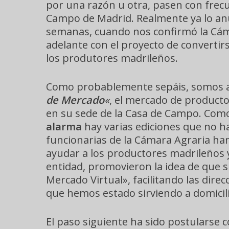
por una razón u otra, pasen con frecue
Campo de Madrid. Realmente ya lo an
semanas, cuando nos confirmó la Cám
adelante con el proyecto de converti
los produtores madrileños.
Como probablemente sepáis, somos as
de Mercado
«
, el mercado de product
en su sede de la Casa de Campo. Como
alarma
hay varias ediciones que no h
funcionarias de la Cámara Agraria ha
ayudar a los productores madrileños 
entidad, promovieron la idea de que s
Mercado Virtual», facilitando las dire
que hemos estado sirviendo a domicil
Hit enter to search or ESC to close
El paso siguiente ha sido postularse