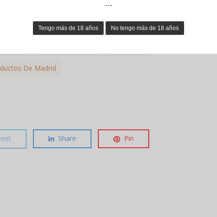
---
Mercado
Estado De Alarma
Hidromiel
ductos De Madrid
eet
Share
Pin