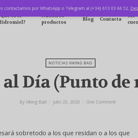
s contactarnos por WhatsApp o Telegram al (+34) 613 03 66 52.
Des
¿Qué es el
Nuestros
Mi
Blog
Contacta
Hidromiel?
productos
cue
NOTICIAS VIKING BAD
al Día (Punto de 
By
Viking Bad
julio 25, 2020
One Comment
sará sobretodo a los que residan o a los que