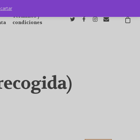
cartar
Términos y
nta
condiciones
recogida)