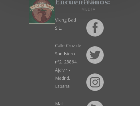
Encuentranos:
SOCIAL
MEDIA
Viking Bad
S.L.
Calle Cruz de
San Isidro
nº2, 28864,
Ajalvir -
Madrid,
España
Mail:
info@VikingBad.es
Contacta
con