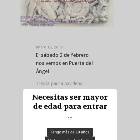
enero 16, 2019
El sábado 2 de febrero
nos vemos en Puerta del
Ángel
Tras la pausa navideña,
(porque el primer sábado de
Necesitas ser mayor
enero no hay “Día de
de edad para entrar
Mercado”),…
---
Read More