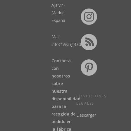
Ajalvir -
Madrid,
España
Mail:
info@VikingBad.es
Contacta
con
nosotros
sobre
nuestra
CONDICIONES
disponibilidad
LEGALES
para la
recogida de
Descargar
pedido en
la fábrica.