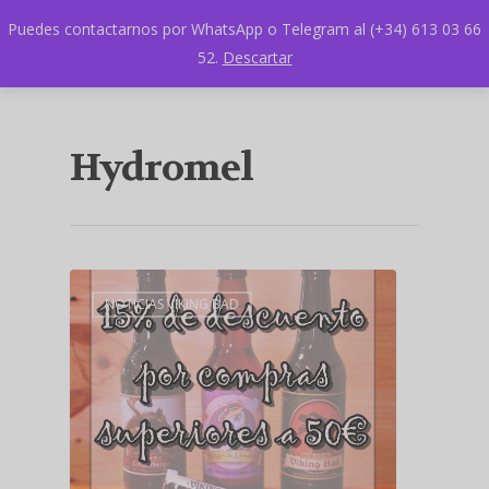
Puedes contactarnos por WhatsApp o Telegram al (+34) 613 03 66
52.
Descartar
Hydromel
NOTICIAS VIKING BAD