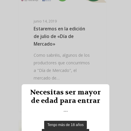
junio 14, 2019
Estaremos en la edición
de julio de «Día de
Mercado»
Como sabréis, algunos de los
productores que concurrimos
a "Día de Mercado", el
mercado de…
Necesitas ser mayor
Read More
de edad para entrar
---
NOTICIAS VIKING BAD