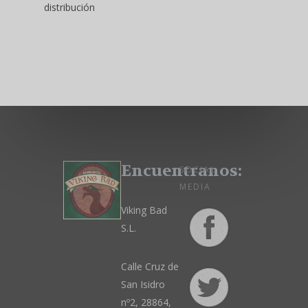
distribución
Encuentranos:
SOCIAL
MEDIA
Viking Bad
S.L.
Calle Cruz de
San Isidro
nº2, 28864,