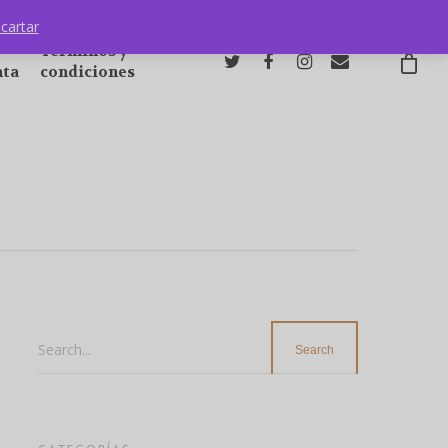
cartar
Términos y
nta
condiciones
Search...