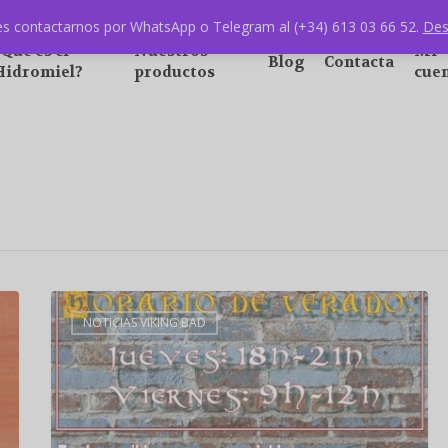
s contactarnos por WhatsApp o Telegram al (+34) 613 03 66 52.
Des
¿Qué es el
Nuestros
Mi
Blog
Contacta
Hidromiel?
productos
cue
NOTICIAS VIKING BAD