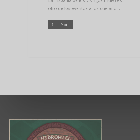
La Hispania de los Vikingos (HdlV) es
otro de los eventos a los que año…
Read More