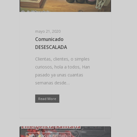
mayo 21, 2020
Hit enter to search or ESC to close
Comunicado
DESESCALADA
Clientas, clientes, o simples
curiosos, hola a todos, Han
pasado ya unas cuantas
semanas desde…
Read More
NOTICIAS VIKING BAD