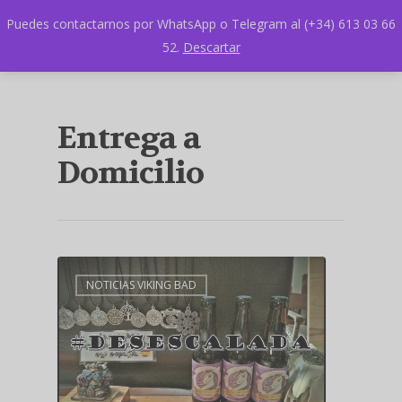
Puedes contactarnos por WhatsApp o Telegram al (+34) 613 03 66
52.
Descartar
Entrega a
Domicilio
NOTICIAS VIKING BAD