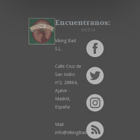
Encuentranos:
SOCIAL
MEDIA
Viking Bad
S.L.
Calle Cruz de
San Isidro
nº2, 28864,
Ajalvir -
Madrid,
España
Mail:
info@VikingBad.es