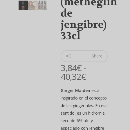
(metheglin
de
jengibre)
33cl
Share
3,84
€
-
Rango
40,32
€
de
Ginger Maiden
precios:
está
inspirado en el concepto
desde
de las ginger ales. En ese
3,84€
sentido, es un hidromiel
hasta
seco de 6% alc. y
40,32€
Hit enter to search or ESC to close
especiado con jengibre