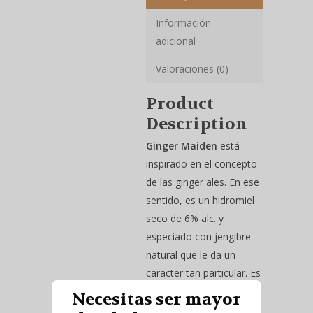
Información
adicional
Valoraciones (0)
Product
Description
Ginger Maiden
está
inspirado en el concepto
de las ginger ales. En ese
sentido, es un hidromiel
seco de 6% alc. y
especiado con jengibre
natural que le da un
caracter tan particular. Es
de baja carbonatación.
Necesitas ser mayor
El
jengibre
natural y