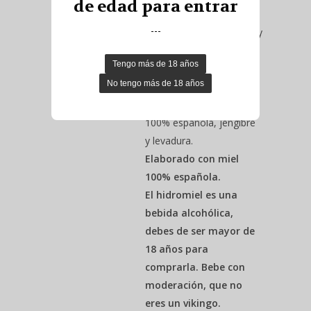
de edad para entrar
rallado a mano, ha sido
---
infusionado en el mosto y
dejado macerar en este
durante el proceso de
fermentación.
Ingredientes:
Agua, Miel
100% española, jengibre
y levadura.
Elaborado con miel
100% española.
El hidromiel es una
bebida alcohólica,
debes de ser mayor de
18 años para
comprarla. Bebe con
moderación, que no
eres un vikingo.