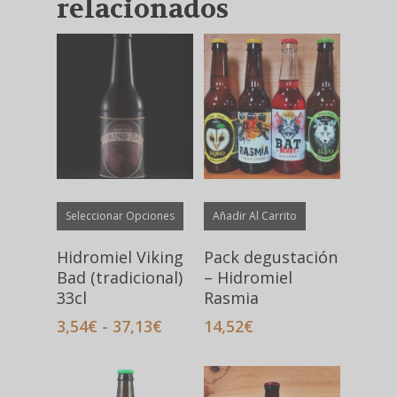
relacionados
Este
Seleccionar Opciones
Añadir Al Carrito
producto
tiene
Hidromiel Viking
Pack degustación
múltiples
Bad (tradicional)
– Hidromiel
variantes.
33cl
Rasmia
Las
Rango
3,54
€
-
37,13
€
14,52
€
opciones
de
precios:
se
desde
pueden