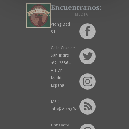
página
página
Encuentranos:
SOCIAL
de
de
MEDIA
producto
producto
Viking Bad
S.L.
Calle Cruz de
San Isidro
nº2, 28864,
Ajalvir -
Madrid,
España
Mail:
info@VikingBad.es
Contacta