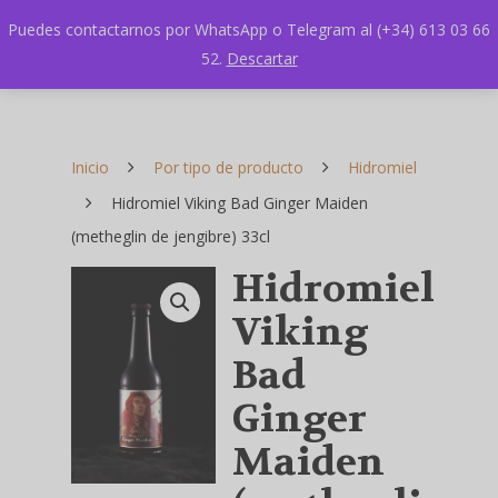
Puedes contactarnos por WhatsApp o Telegram al (+34) 613 03 66
52.
Descartar
Inicio
Por tipo de producto
Hidromiel
Hidromiel Viking Bad Ginger Maiden
(metheglin de jengibre) 33cl
Hidromiel
Viking
Bad
Ginger
Maiden