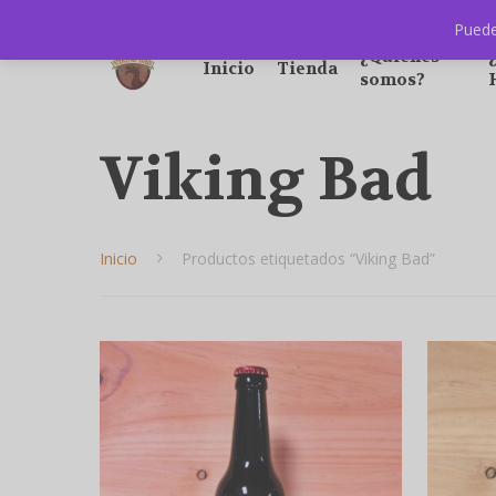
Puede
¿Quiénes
Inicio
Tienda
somos?
Viking Bad
Inicio
Productos etiquetados “Viking Bad”
Hit enter to search or ESC to close