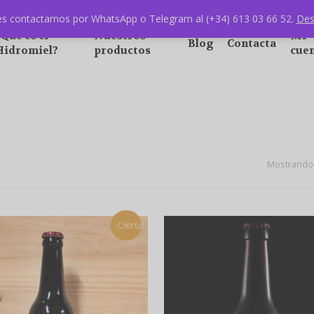
s contactarnos por WhatsApp o Telegram al (+34) 613 03 66 52.
Des
¿Qué es el
Nuestros
Mi
Blog
Contacta
Hidromiel?
productos
cue
Mostrando 
¡Oferta!