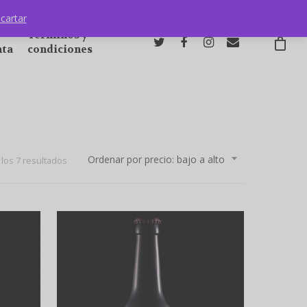
cartar
Términos y
nta
condiciones
Ordenar por precio: bajo a alto
Ordenado
los 7 resultados
por
precio:
bajo
a
alto