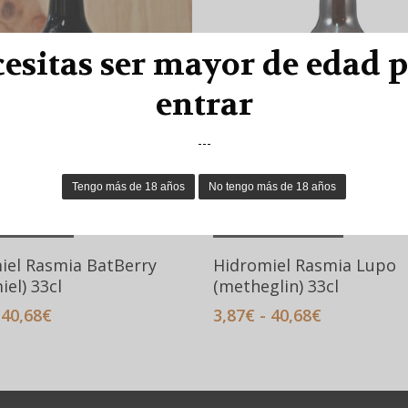
la
la
página
página
esitas ser mayor de edad 
de
de
producto
producto
entrar
---
Este
Este
nar Opciones
Seleccionar Opciones
producto
producto
tiene
tiene
iel Rasmia BatBerry
Hidromiel Rasmia Lupo
múltiples
múltiples
el) 33cl
(metheglin) 33cl
variantes.
variantes.
Rango
Rango
40,68
€
3,87
€
-
40,68
€
Las
Las
de
de
opciones
opciones
precios:
precios:
desde
desde
se
se
3,87€
3,87€
pueden
pueden