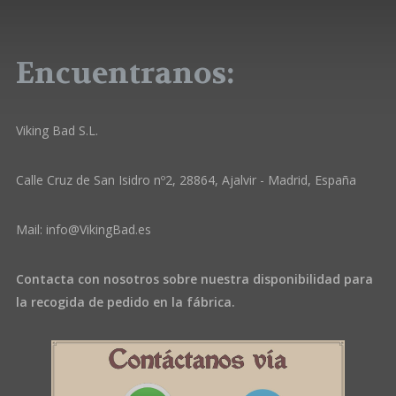
hasta
hasta
elegir
elegir
40,68€
40,68€
en
en
la
la
Encuentranos:
página
página
de
de
producto
producto
Viking Bad S.L.
Calle Cruz de San Isidro nº2, 28864, Ajalvir - Madrid, España
Mail:
info@VikingBad.es
Contacta con nosotros sobre nuestra disponibilidad para
la recogida de pedido en la fábrica.