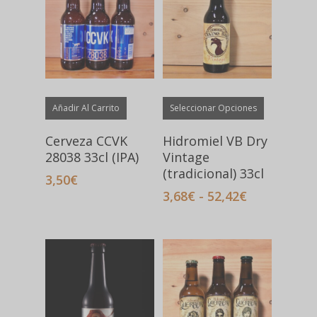
Este
Añadir Al Carrito
Seleccionar Opciones
producto
tiene
Cerveza CCVK
Hidromiel VB Dry
múltiples
28038 33cl (IPA)
Vintage
variantes.
(tradicional) 33cl
3,50
€
Las
Rango
3,68
€
-
52,42
€
opciones
de
precios:
se
desde
pueden
3,68€
elegir
hasta
en
52,42€
la