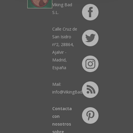
Viking Bad
S.L.
Calle Cruz de
San Isidro
nº2, 28864,
Ajalvir -
Madrid,
España
Mail:
info@VikingBad.es
Contacta
con
nosotros
sobre