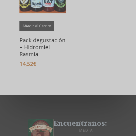
Añadir Al Carrito
Pack degustación
– Hidromiel
Rasmia
14,52
€
Encuentranos:
SOCIAL
MEDIA