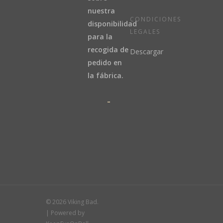
nuestra
CONDICIONES
disponibilidad
LEGALES
para la
recogida de
Descargar
pedido en
la fábrica.
© 2026 Viking Bad.
| Powered by