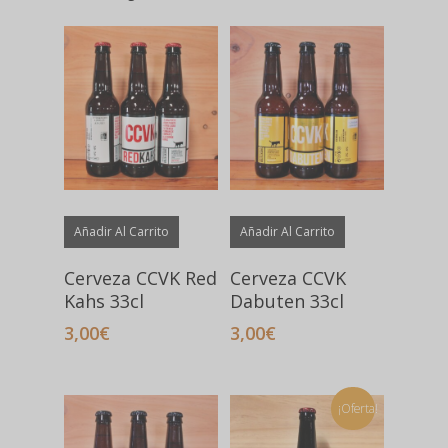
alto
Hit enter to search or ESC to close
Añadir Al Carrito
Añadir Al Carrito
Cerveza CCVK Red
Cerveza CCVK
Kahs 33cl
Dabuten 33cl
3,00
€
3,00
€
¡Oferta!