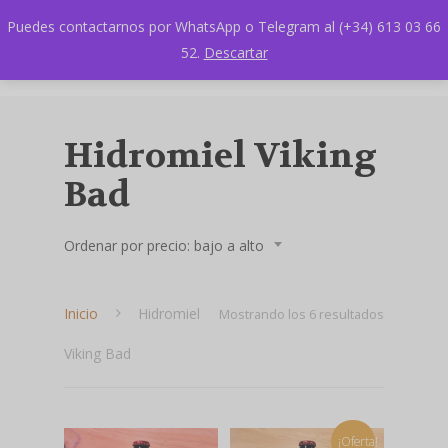
Puedes contactarnos por WhatsApp o Telegram al (+34) 613 03 66
52.
Descartar
Hidromiel Viking
Bad
Ordenar por precio: bajo a alto
Inicio
Hidromiel
Ordenado
Mostrando los 6 resultados
Viking Bad
por
precio:
bajo
¡Oferta!