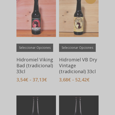
a
Hit enter to search or ESC to close
alto
Este
Este
Seleccionar Opciones
Seleccionar Opciones
producto
producto
tiene
tiene
Hidromiel Viking
Hidromiel VB Dry
múltiples
múltiples
Bad (tradicional)
Vintage
variantes.
variantes.
33cl
(tradicional) 33cl
Las
Las
Rango
Rango
3,54
€
-
37,13
€
3,68
€
-
52,42
€
opciones
opciones
de
de
precios:
precios:
se
se
desde
desde
pueden
pueden
3,54€
3,68€
elegir
elegir
hasta
hasta
en
en
37,13€
52,42€