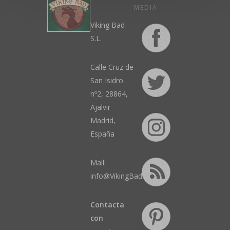
MEDIA
producto
producto
Viking Bad
S.L.
Calle Cruz de
San Isidro
nº2, 28864,
Ajalvir -
Madrid,
España
Mail:
info@VikingBad.es
Contacta
con