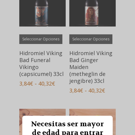
la
la
página
página
de
de
producto
producto
Este
Este
Seleccionar Opciones
Seleccionar Opciones
producto
producto
tiene
tiene
Hidromiel Viking
Hidromiel Viking
múltiples
múltiples
Bad Funeral
Bad Ginger
variantes.
variantes.
Vikingo
Maiden
(capsicumel) 33cl
(metheglin de
Las
Las
jengibre) 33cl
opciones
opciones
Rango
3,84
€
-
40,32
€
de
se
se
Rango
3,84
€
-
40,32
€
precios:
de
pueden
pueden
desde
precios:
elegir
elegir
3,84€
desde
en
en
hasta
3,84€
la
la
40,32€
Necesitas ser mayor
hasta
página
página
40,32€
de edad para entrar