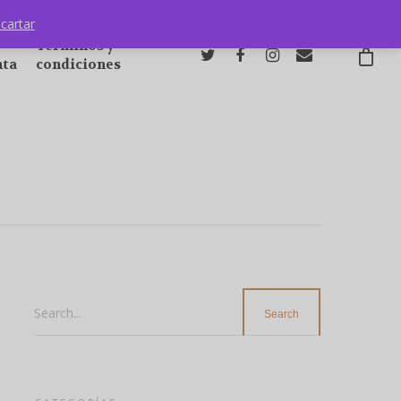
cartar
Términos y
nta
condiciones
Search...