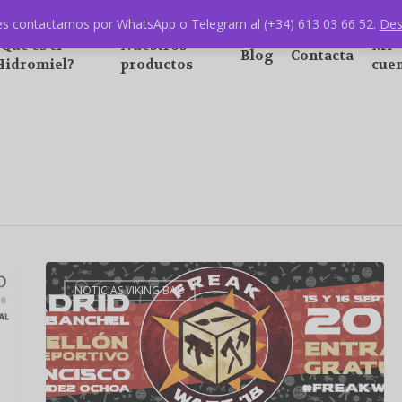
s contactarnos por WhatsApp o Telegram al (+34) 613 03 66 52.
Des
¿Qué es el
Nuestros
Mi
Blog
Contacta
Hidromiel?
productos
cue
NOTICIAS VIKING BAD