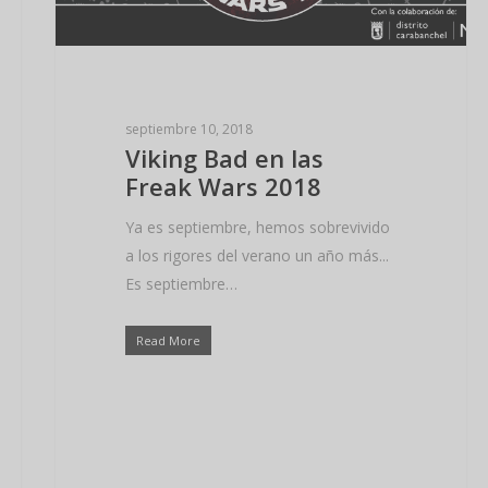
septiembre 10, 2018
Viking Bad en las
Freak Wars 2018
Ya es septiembre, hemos sobrevivido
a los rigores del verano un año más...
Es septiembre…
Read More