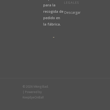
LEGALES
para la
recogida de
Descargar
pedido en
la fábrica.
© 2026 Viking Bad.
| Powered by
KeepEyeOnBall