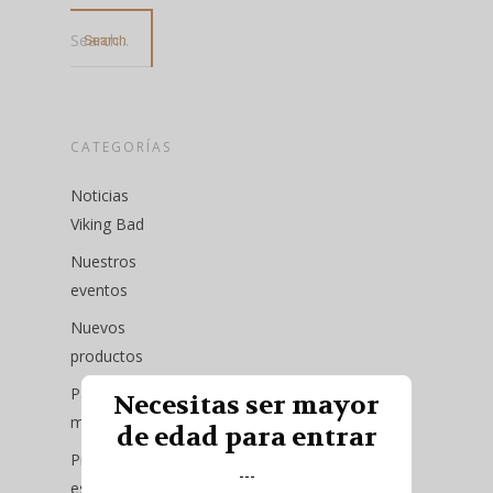
Search...
CATEGORÍAS
Noticias
Viking Bad
Nuestros
eventos
Nuevos
productos
Pack del
Necesitas ser mayor
mes
de edad para entrar
Productos
---
especiales