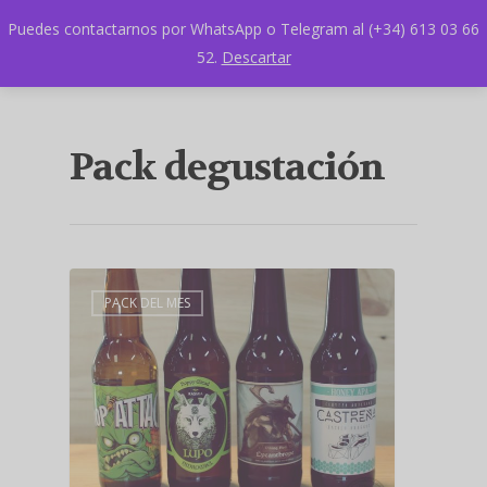
Puedes contactarnos por WhatsApp o Telegram al (+34) 613 03 66
52.
Descartar
Pack degustación
PACK DEL MES