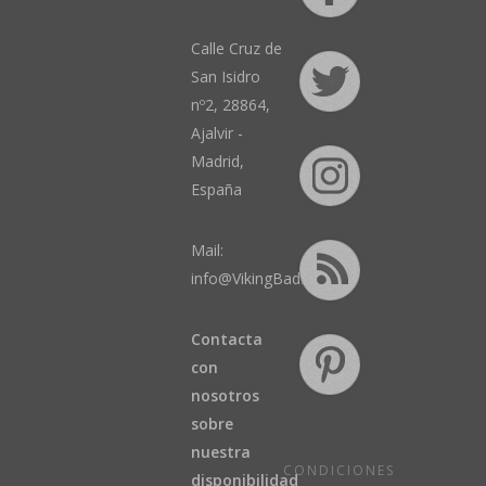
Calle Cruz de
San Isidro
nº2, 28864,
Ajalvir -
Madrid,
España
Mail:
info@VikingBad.es
Contacta
con
nosotros
sobre
nuestra
CONDICIONES
disponibilidad