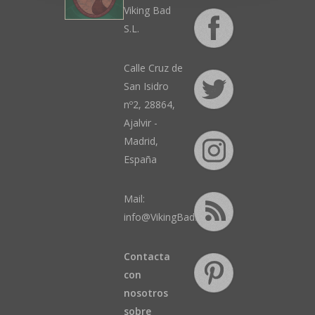
Viking Bad
S.L.
Calle Cruz de
San Isidro
nº2, 28864,
Ajalvir -
Madrid,
España
Mail:
info@VikingBad.es
Contacta
con
nosotros
sobre