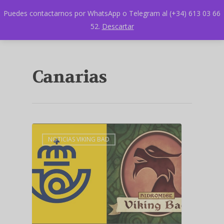
Puedes contactarnos por WhatsApp o Telegram al (+34) 613 03 66
52.
Descartar
Canarias
NOTICIAS VIKING BAD