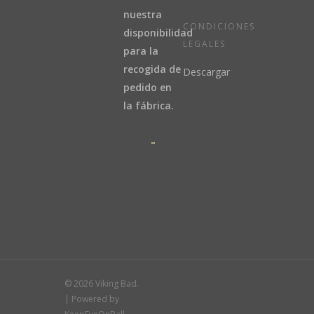
nuestra
CONDICIONES
disponibilidad
LEGALES
para la
recogida de
Descargar
pedido en
la fábrica.
© 2026 Viking Bad.
| Powered by