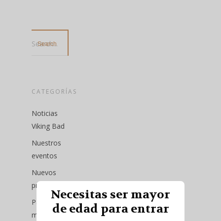
Search...
CATEGORÍAS
Noticias
Viking Bad
Nuestros
eventos
Nuevos
productos
Necesitas ser mayor
Pack del
de edad para entrar
mes