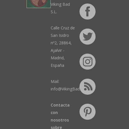
Viking Bad
S.L.
Calle Cruz de
San Isidro
nº2, 28864,
Ajalvir -
Madrid,
España
Mail:
info@VikingBad.es
Contacta
con
nosotros
sobre