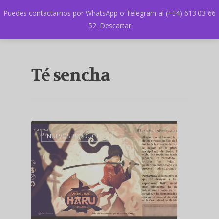
Puedes contactarnos por WhatsApp o Telegram al (+34) 613 03 66
52.
Descartar
Té sencha
NUEVOS PRODUCTOS