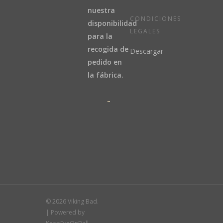
nuestra
CONDICIONES
disponibilidad
LEGALES
para la
recogida de
Descargar
pedido en
la fábrica.
© 2026 Viking Bad.
| Powered by