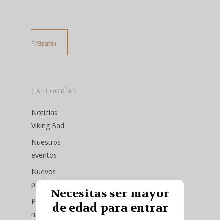
Search...
CATEGORÍAS
Noticias
Viking Bad
Nuestros
eventos
Nuevos
productos
Necesitas ser mayor
Pack del
de edad para entrar
mes