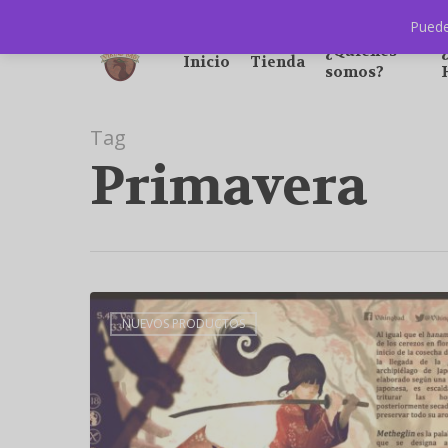
Puede
¿Quiénes
Inicio
Tienda
somos?
Tag
Primavera
NUEVOS PRODUCTOS
Hit enter to search or ESC to close