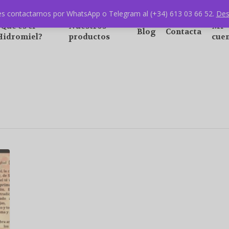
s contactarnos por WhatsApp o Telegram al (+34) 613 03 66 52.
Des
¿Qué es el
Nuestros
Mi
Blog
Contacta
Hidromiel?
productos
cue