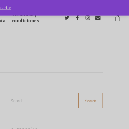
cartar
Términos y
nta
condiciones
Search...