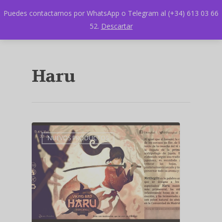
Puedes contactarnos por WhatsApp o Telegram al (+34) 613 03 66
52.
Descartar
Haru
NUEVOS PRODUCTOS