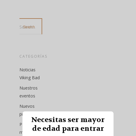
Search...
CATEGORÍAS
Noticias
Viking Bad
Nuestros
eventos
Nuevos
productos
Necesitas ser mayor
Pack del
de edad para entrar
mes