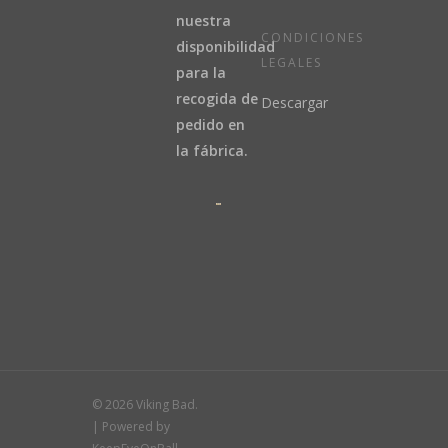
nuestra
CONDICIONES
disponibilidad
LEGALES
para la
recogida de
Descargar
pedido en
la fábrica.
© 2026 Viking Bad.
| Powered by