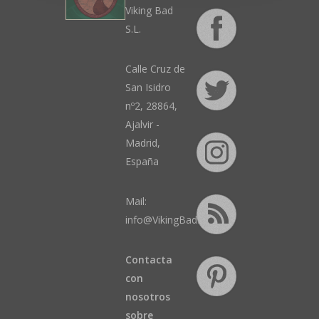
Viking Bad
S.L.
Calle Cruz de
San Isidro
nº2, 28864,
Ajalvir -
Madrid,
España
Mail:
info@VikingBad.es
Contacta
con
nosotros
sobre