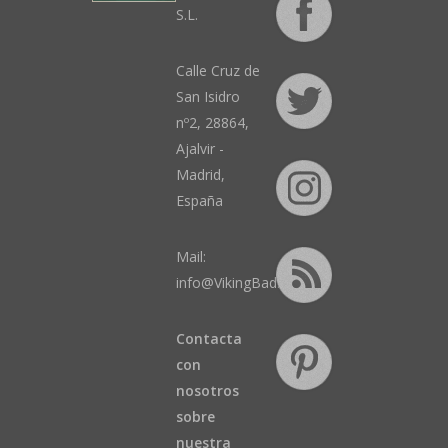
S.L.
Calle Cruz de
San Isidro
nº2, 28864,
Ajalvir -
Madrid,
España
Mail:
info@VikingBad.es
Contacta
con
nosotros
sobre
nuestra