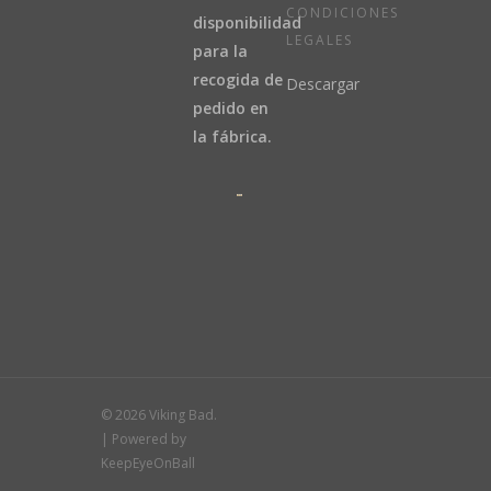
CONDICIONES
disponibilidad
LEGALES
para la
recogida de
Descargar
pedido en
la fábrica.
© 2026 Viking Bad.
| Powered by
KeepEyeOnBall