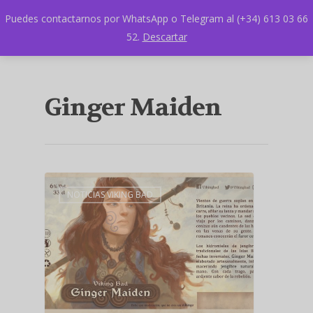
Puedes contactarnos por WhatsApp o Telegram al (+34) 613 03 66
52.
Descartar
Ginger Maiden
NOTICIAS VIKING BAD