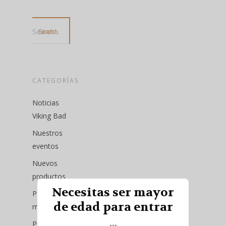
Search...
CATEGORÍAS
Noticias
Viking Bad
Nuestros
eventos
Nuevos
productos
Necesitas ser mayor
Pack del
de edad para entrar
mes
Productos
---