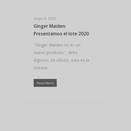
Hit enter to search or ESC to close
mayo 9, 2020
Ginger Maiden:
Presentamos el lote 2020
"Ginger Maiden no es un
nuevo producto", diréis
algunos. En efecto, esta es la
tercera…
Read More