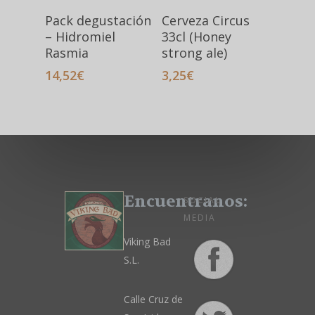
Pack degustación
Cerveza Circus
– Hidromiel
33cl (Honey
Rasmia
strong ale)
14,52
€
3,25
€
Encuentranos:
SOCIAL
MEDIA
Viking Bad
S.L.
Calle Cruz de