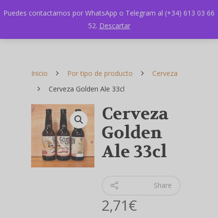
Puedes contactarnos por WhatsApp o Telegram al (+34) 613 03 66
52.
Descartar
Inicio
Por tipo de producto
Cerveza
Cerveza Golden Ale 33cl
Cerveza
Golden
Ale 33cl
Share
2,71
€