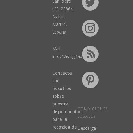
San Isidro
nº2, 28864,
Ajalvir -
Madrid,
España
Mail:
info@VikingBad.es
Contacta
con
nosotros
sobre
nuestra
CONDICIONES
disponibilidad
LEGALES
para la
recogida de
Descargar