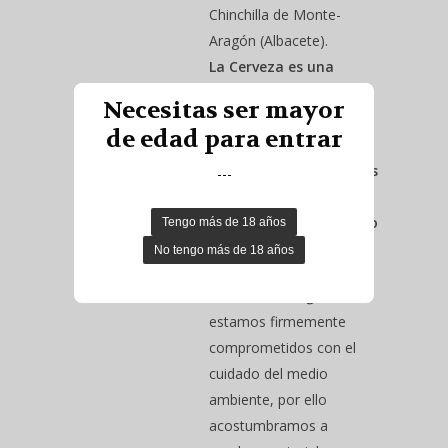
Chinchilla de Monte-
Aragón (Albacete).
La Cerveza es una
bebida alcohólica,
Necesitas ser mayor
debes de ser mayor de
de edad para entrar
18 años para
comprarla. Aunque seas
---
mayor de edad, bebe
con moderación, que no
eres un vikingo.
Nota:
En
Viking Bad
estamos firmemente
comprometidos con el
cuidado del medio
ambiente, por ello
acostumbramos a