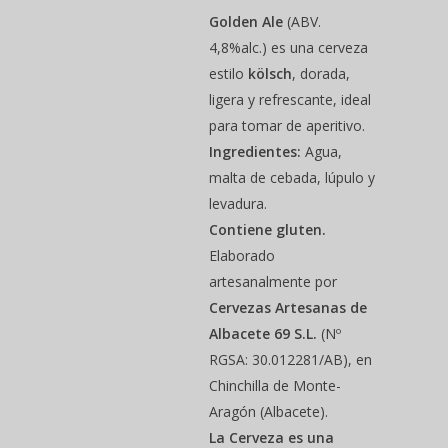
Golden Ale
(ABV.
4,8%alc.) es una cerveza
estilo
kölsch
, dorada,
ligera y refrescante, ideal
para tomar de aperitivo.
Ingredientes:
Agua,
malta de cebada, lúpulo y
levadura.
Contiene gluten.
Elaborado
artesanalmente por
Cervezas Artesanas de
Albacete 69 S.L.
(Nº
Hit enter to search or ESC to close
RGSA: 30.012281/AB), en
Chinchilla de Monte-
Aragón (Albacete).
La Cerveza es una