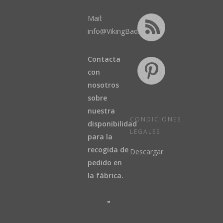
Mail:
info@VikingBad.es
Contacta
con
nosotros
sobre
nuestra
CONDICIONES
disponibilidad
LEGALES
para la
recogida de
Descargar
pedido en
la fábrica.