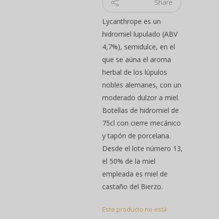
Share
Lycanthrope es un
hidromiel lupulado (ABV
4,7%), semidulce, en el
que se aúna el aroma
herbal de los lúpulos
nobles alemanes, con un
moderado dulzor a miel.
Botellas de hidromiel de
75cl con cierre mecánico
Hit enter to search or ESC to close
y tapón de porcelana.
Desde el lote número 13,
el 50% de la miel
empleada es miel de
castaño del Bierzo.
Este producto no está