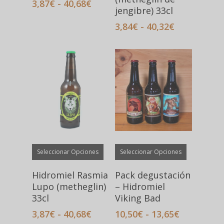
Rango
3,87
€
-
40,68
€
jengibre) 33cl
opciones
opciones
de
precios:
se
se
Rango
3,84
€
-
40,32
€
desde
de
pueden
pueden
3,87€
precios:
elegir
elegir
hasta
desde
en
en
40,68€
3,84€
la
la
hasta
página
página
40,32€
de
de
producto
producto
Este
Este
Seleccionar Opciones
Seleccionar Opciones
producto
producto
tiene
tiene
Hidromiel Rasmia
Pack degustación
múltiples
múltiples
Lupo (metheglin)
– Hidromiel
variantes.
variantes.
33cl
Viking Bad
Las
Las
Rango
Rango
3,87
€
-
40,68
€
10,50
€
-
13,65
€
opciones
opciones