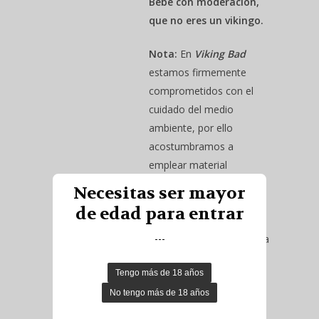
Bebe con moderación,
que no eres un vikingo.
Nota:
En
Viking Bad
estamos firmemente
comprometidos con el
cuidado del medio
ambiente, por ello
acostumbramos a
emplear material
reciclado como parte del
Necesitas ser mayor
embalaje. Esperamos
de edad para entrar
sepáis valorar esta
---
iniciativa, cuidar el planeta
es tarea de todos