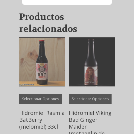
Productos
relacionados
Este
Este
Seleccionar Opciones
Seleccionar Opciones
producto
producto
tiene
tiene
Hidromiel Rasmia
Hidromiel Viking
múltiples
múltiples
BatBerry
Bad Ginger
variantes.
variantes.
(melomiel) 33cl
Maiden
(metheglin de
Las
Las