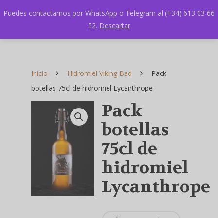
Puedes contactarnos por WhatsApp o Telegram al (+34) 613 03 66
52.
Descartar
Inicio
Hidromiel Viking Bad
Pack
botellas 75cl de hidromiel Lycanthrope
Pack
botellas
75cl de
hidromiel
Lycanthrope