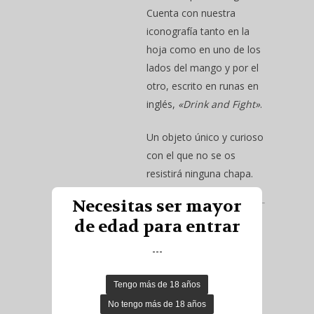
Cuenta con nuestra
iconografía tanto en la
hoja como en uno de los
lados del mango y por el
otro, escrito en runas en
inglés,
«Drink and Fight»
.
Un objeto único y curioso
con el que no se os
resistirá ninguna chapa.
Necesitas ser mayor
Introduce el cupón
de edad para entrar
«
vikingmerchant
» al
---
efectuar tu compra y
obtendrás un
20% de
descuento en el
merchandising
como