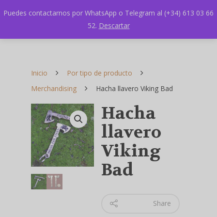
Puedes contactarnos por WhatsApp o Telegram al (+34) 613 03 66
52.
Descartar
Inicio
Por tipo de producto
Merchandising
Hacha llavero Viking Bad
Hacha
llavero
Viking
Bad
Share