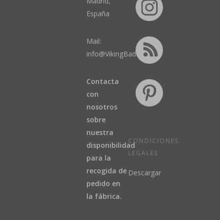
Madrid,
España
Mail:
info@VikingBad.es
Contacta
con
nosotros
sobre
nuestra
CONDICIONES
disponibilidad
LEGALES
para la
recogida de
Descargar
pedido en
la fábrica.