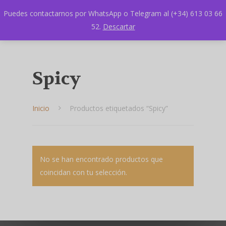
Puedes contactarnos por WhatsApp o Telegram al (+34) 613 03 66
52.
Descartar
Spicy
Inicio
Productos etiquetados “Spicy”
Hit enter to search or ESC to close
No se han encontrado productos que
coincidan con tu selección.