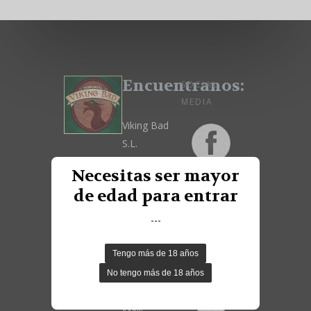
Encuentranos:
SOCIAL
MEDIA
Viking Bad
S.L.
Necesitas ser mayor
Calle Cruz de
de edad para entrar
San Isidro
nº2, 28864,
---
Ajalvir -
Madrid,
España