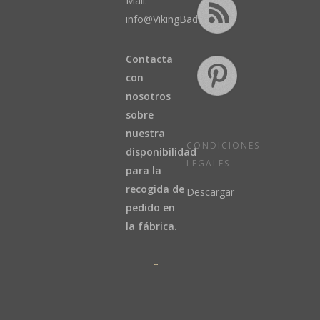
Mail:
info@VikingBad.es
Contacta
con
nosotros
sobre
nuestra
CONDICIONES
disponibilidad
LEGALES
para la
recogida de
Descargar
pedido en
la fábrica.