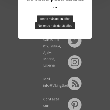
MEDIA
---
Viking Bad
S.L.
Calle Cruz de
San Isidro
nº2, 28864,
Ajalvir -
Madrid,
España
Mail:
info@VikingBad.es
Contacta
con