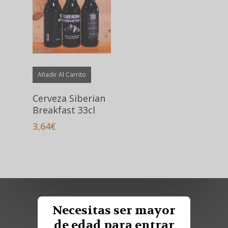
Añadir Al Carrito
Cerveza Siberian
Breakfast 33cl
3,64
€
Necesitas ser mayor
de edad para entrar
Encuentranos:
SOCIAL