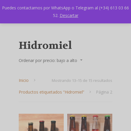
Puedes contactarnos por WhatsApp o Telegram al (+34) 613 03 66
52.
Descartar
Hidromiel
Ordenar por precio: bajo a alto
Inicio
Ordenado
Mostrando 13–15 de 15 resultados
Productos etiquetados “Hidromiel”
Página 2
por
precio:
bajo
Hit enter to search or ESC to close
a