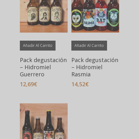
alto
Añadir Al Carrito
Añadir Al Carrito
Pack degustación
Pack degustación
– Hidromiel
– Hidromiel
Guerrero
Rasmia
12,69
€
14,52
€