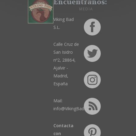
Encuentranos:
SOCIAL
MEDIA
Viking Bad
S.L.
Calle Cruz de
San Isidro
nº2, 28864,
Ajalvir -
Madrid,
España
Mail:
info@VikingBad.es
Contacta
con