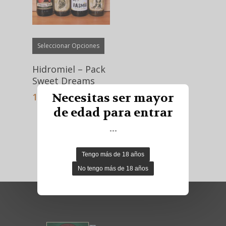
Este
Seleccionar Opciones
producto
tiene
Hidromiel – Pack
múltiples
Sweet Dreams
variantes.
Necesitas ser mayor
14,80
€
Las
de edad para entrar
opciones
se
---
Previous
1
2
pueden
elegir
en
la
página
de
producto