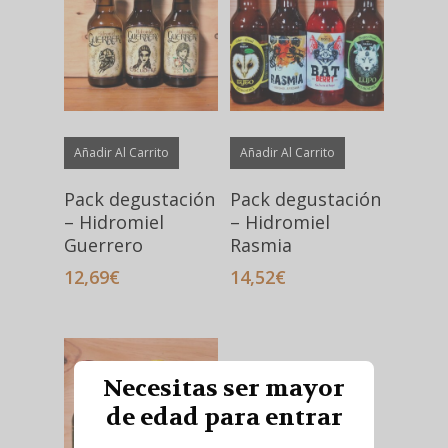
la
la
51,18€
página
página
de
de
producto
producto
Añadir Al Carrito
Añadir Al Carrito
Pack degustación
Pack degustación
– Hidromiel
– Hidromiel
Guerrero
Rasmia
12,69
€
14,52
€
Necesitas ser mayor
de edad para entrar