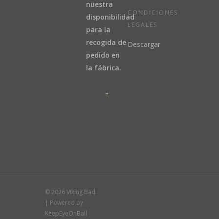
nuestra
CONDICIONES
disponibilidad
LEGALES
para la
recogida de
Descargar
pedido en
la fábrica.
© 2026 Viking Bad.
| Powered by
KeepEyeOnBall