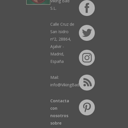
Viking Bad
S.L.
Calle Cruz de
San Isidro
nº2, 28864,
Ajalvir -
Madrid,
España
Mail:
info@VikingBad.es
Contacta
con
nosotros
sobre