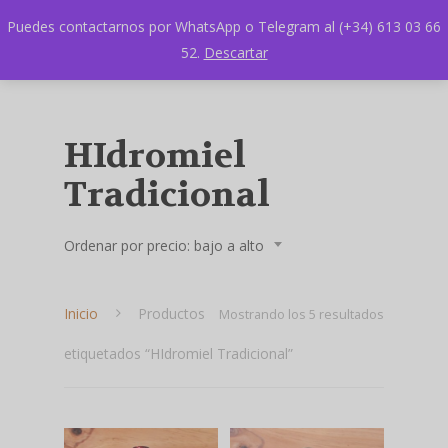
Puedes contactarnos por WhatsApp o Telegram al (+34) 613 03 66
52.
Descartar
HIdromiel
Tradicional
Ordenar por precio: bajo a alto
Inicio
Productos
Ordenado
Mostrando los 5 resultados
etiquetados “HIdromiel Tradicional”
por
precio:
bajo