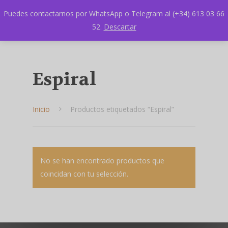
Puedes contactarnos por WhatsApp o Telegram al (+34) 613 03 66
52.
Descartar
Espiral
Inicio
Productos etiquetados “Espiral”
Hit enter to search or ESC to close
No se han encontrado productos que
coincidan con tu selección.