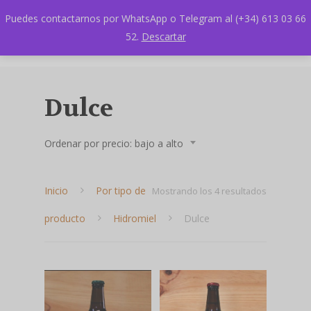
Puedes contactarnos por WhatsApp o Telegram al (+34) 613 03 66
52.
Descartar
Dulce
Ordenar por precio: bajo a alto
Inicio
Por tipo de
Ordenado
Mostrando los 4 resultados
producto
Hidromiel
Dulce
por
precio:
bajo
Hit enter to search or ESC to close
a