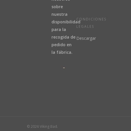
sobre
nuestra
CONDICIONES
disponibilidad
LEGALES
para la
recogida de
Descargar
pedido en
la fábrica.
© 2026 Viking Bad.