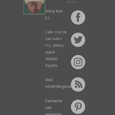
MEDIA
Viking Bad
S.L.
Calle Cruz de
San Isidro
nº2, 28864,
Ajalvir -
Madrid,
España
Mail:
info@VikingBad.es
Contacta
con
nosotros