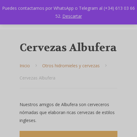
Puedes contactarnos por WhatsApp o Telegram al (+34) 613 03 66
52.
Descartar
Cervezas Albufera
Inicio
Otros hidromieles y cervezas
Cervezas Albufera
Hit enter to search or ESC to close
Nuestros amigos de Albufera son cerveceros
nómadas que elaboran ricas cervezas de estilos
ingleses.