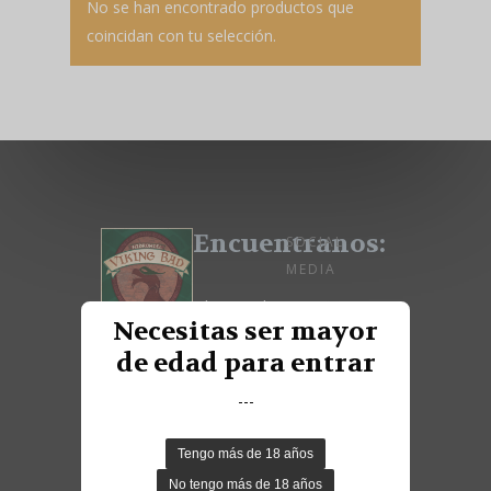
No se han encontrado productos que
coincidan con tu selección.
Encuentranos:
SOCIAL
MEDIA
Viking Bad
Necesitas ser mayor
S.L.
de edad para entrar
Calle Cruz de
---
San Isidro
nº2, 28864,
Ajalvir -