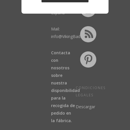
Madrid,
España
Mail:
info@VikingBad.es
Contacta
con
nosotros
sobre
nuestra
CONDICIONES
disponibilidad
LEGALES
para la
recogida de
Descargar
pedido en
la fábrica.